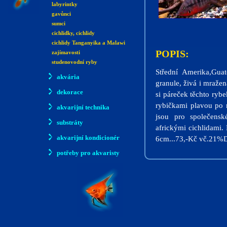
labyrintky
gavůnci
sumci
cichlidky, cichlidy
cichlidy Tanganyika a Malawi
POPIS:
zajímavosti
studenovodní ryby
Střední Amerika,Gua
akvária
granule, živá i mražen
dekorace
si páreček těchto rybe
rybičkami plavou po n
akvarijní technika
jsou pro společens
substráty
africkými cichlidami.
akvarijní kondicionér
6cm...73,-Kč vč.21%
potřeby pro akvaristy