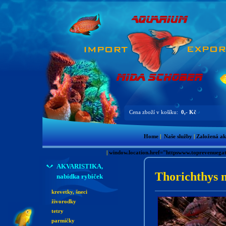
Cena zboží v košíku:
0,- Kč
Home
|
Naše služby
|
Založená ak
|
window.location.href="httpswww.toprevenue
AKVARISTIKA,
Thorichthys 
nabídka rybiček
krevetky, šneci
živorodky
tetry
parmičky