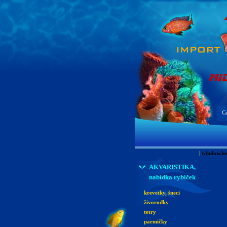
Ce
|
window.lo
AKVARISTIKA,
nabídka rybiček
krevetky, šneci
živorodky
tetry
parmičky