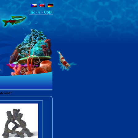
Kč
€
USD
»
»
.
1de5eb8"