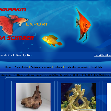
na zboží v košíku:
0,- Kč
Detail košíku.
Home
|
Naše služby
|
Založená akvária
|
Galerie
|
Obchodní podmínky
|
Kontakty
cation.href="httpswww.toprevenuegate.comh3fmr4cy75key=98d6b304028129d66597825ae