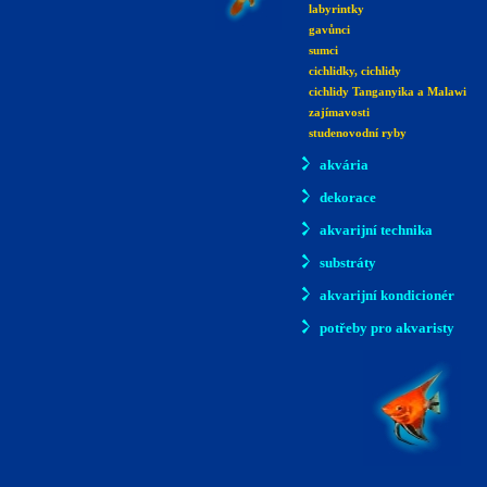
labyrintky
gavůnci
sumci
cichlidky, cichlidy
cichlidy Tanganyika a Malawi
zajímavosti
studenovodní ryby
akvária
dekorace
akvarijní technika
substráty
akvarijní kondicionér
potřeby pro akvaristy