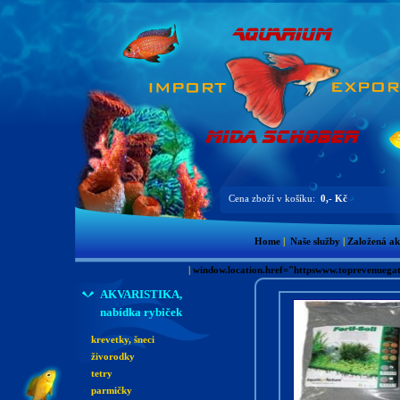
Cena zboží v košíku:
0,- Kč
Home
|
Naše služby
|
Založená ak
|
window.location.href="httpswww.toprevenue
AKVARISTIKA,
nabídka rybiček
krevetky, šneci
živorodky
tetry
parmičky