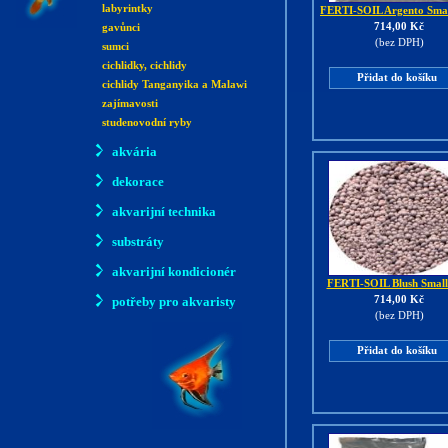
labyrintky
FERTI-SOIL Argento Smal
714,00 Kč
gavůnci
(bez DPH)
sumci
cichlidky, cichlidy
Přidat do košíku
cichlidy Tanganyika a Malawi
zajímavosti
studenovodní ryby
akvária
dekorace
akvarijní technika
substráty
akvarijní kondicionér
FERTI-SOIL Blush Small
714,00 Kč
potřeby pro akvaristy
(bez DPH)
Přidat do košíku