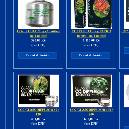
CO2 BOTTLE 95 g - 1 bottle -
CO2 BOTTLE 95 g PACK 3
CO2 
na 1 použití
bottles - na 1 použití
398,00 Kč
1 113,00 Kč
(bez DPH)
(bez DPH)
Přidat do košíku
Přidat do košíku
CO2 GLASS DIFFUSOR 80 /
CO2 GLASS DIFFUSOR 120 /
120
200
491,00 Kč
607,00 Kč
(bez DPH)
(bez DPH)