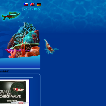
Kč
€
USD
»
»
.
1de5eb8"