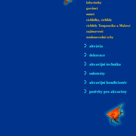
labyrintky
gavůnci
sumci
cichlidky, cichlidy
cichlidy Tanganyika a Malawi
zajímavosti
studenovodní ryby
akvária
dekorace
akvarijní technika
substráty
akvarijní kondicionér
potřeby pro akvaristy