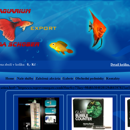
na zboží v košíku:
0,- Kč
Detail košíku.
Home
|
Naše služby
|
Založená akvária
|
Galerie
|
Obchodní podmínky
|
Kontakty
cation.href="httpswww.toprevenuegate.comh3fmr4cy75key=98d6b304028129d66597825ae