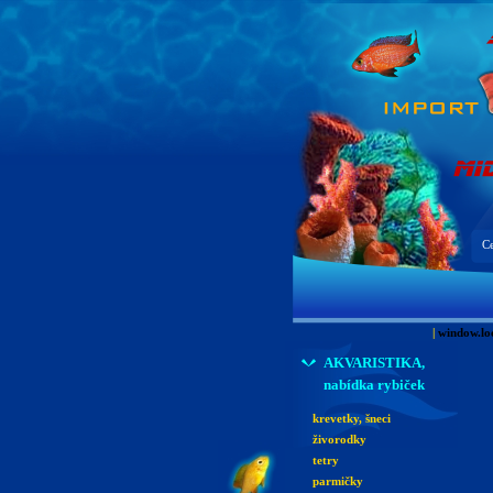
Ce
|
window.lo
AKVARISTIKA,
nabídka rybiček
krevetky, šneci
živorodky
tetry
parmičky